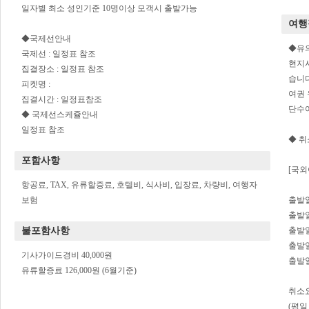
일자별 최소 성인기준 10명이상 모객시 출발가능
여행
◆국제선안내
◆유
국제선 : 일정표 참조
현지사
집결장소 : 일정표 참조
습니다
피켓명 :
여권 
집결시간 : 일정표참조
단수여
◆ 국제선스케쥴안내
일정표 참조
◆ 
포함사항
[국외
항공료, TAX, 유류할증료, 호텔비, 식사비, 입장료, 차량비, 여행자
보험
출발일
출발일
불포함사항
출발일
출발일
기사가이드경비 40,000원
출발일
유류할증료 126,000원 (6월기준)
취소
(평일