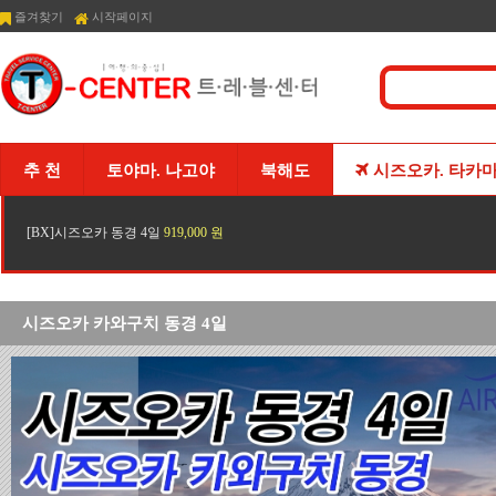
즐겨찾기
시작페이지
추 천
토야마. 나고야
북해도
시즈오카. 타카
[BX]시즈오카 동경 4일
919,000 원
시즈오카 카와구치 동경 4일