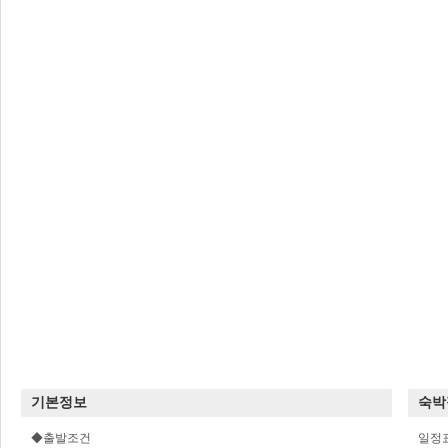
기본정보
숙박
◆출발조건
일정