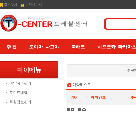
즐겨찾기
시작페이지
추 천
토야마. 나고야
북해도
시즈오카. 타카마
마이메뉴
주문
예약내역관리
예약리스트
포인트내역
NO
예약번호
주
회원정보관리
1